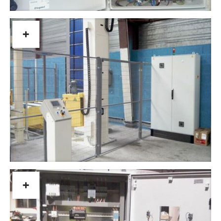
+
Montage/raccordement
de
chaines
automatisées
+
Coffrets
d'automatisation
sur
mesure